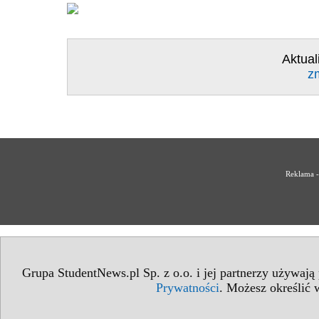
Aktual
z
Reklama -
Grupa StudentNews.pl Sp. z o.o. i jej partnerzy używają
Prywatności
. Możesz określić