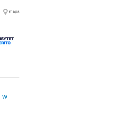
mapa
i w