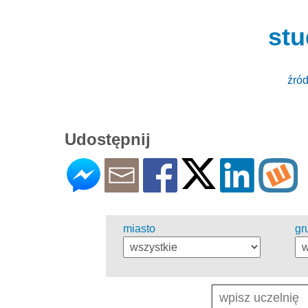
stu
źród
Udostępnij
miasto
gr