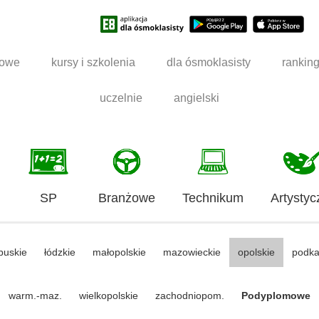
dowe
kursy i szkolenia
dla ósmoklasisty
rankin
uczelnie
angielski
SP
Branżowe
Technikum
Artystyc
buskie
łódzkie
małopolskie
mazowieckie
opolskie
podka
warm.-maz.
wielkopolskie
zachodniopom.
Podyplomowe