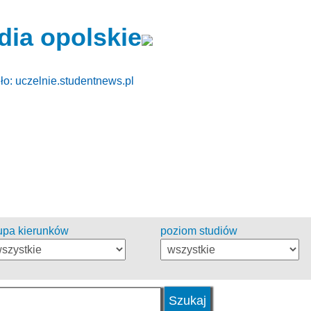
dia opolskie
ło: uczelnie.studentnews.pl
upa kierunków
poziom studiów